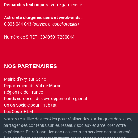
Demandes techniques :
votre gardien·ne
Astreinte d’urgence soirs et week-ends :
0 805 044 043
(service et appel gratuits)
Numéro de SIRET : 30405017200044
NOS PARTENAIRES
Mairie d’Ivry-sur-Seine
Département du Val-de-Marne
Région Île-de-France
Fonds européen de développement régional
Union Sociale pour l’Habitat
Les Coop’ HLM
Aorif
Notre site utilise des cookies pour réaliser des statistiques de visites,
partager des contenus sur les réseaux sociaux et améliorer votre
expérience. En refusant les cookies, certains services seront amenés