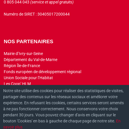
0 805 044 043
(service et appel gratuits)
Numéro de SIRET : 30405017200044
NOS PARTENAIRES
Mairie d’Ivry-sur-Seine
Département du Val-de-Marne
Région Île-de-France
Fonds européen de développement régional
Union Sociale pour l’Habitat
Les Coop’ HLM
Aorif
Notre site utilise des cookies pour réaliser des statistiques de visites,
partager des contenus sur les réseaux sociaux et améliorer votre
expérience. En refusant les cookies, certains services seront amenés
à ne pas fonctionner correctement. Nous conservons votre choix
pendant 30 jours. Vous pouvez changer d'avis en cliquant sur le
bouton 'Cookies' en bas à gauche de chaque page de notre site.
En
Maintenance WordPress
effectuée par
HOB France
savoir plus